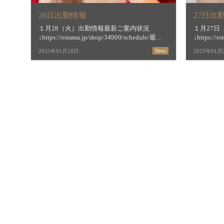
28日出勤情報
27日出
１月28（火）出勤情報最新ご案内状況
１月27
↓https://estama.jp/shop/34900/schedule/最短
↓https://e
ご案内時間＆お店からの新着メッセージ
ご案内時
2025年01月28日
News
2025年01月
↓https://estama.jp/shop/34900/&nb […]
↓https://e