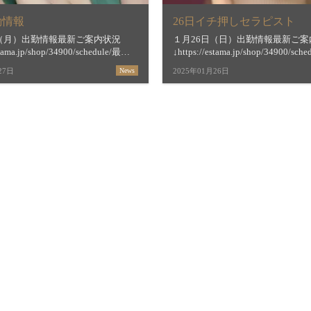
勤情報
26日イチ押しセラピスト
日（月）出勤情報最新ご案内状況
１月26日（日）出勤情報最新ご案
stama.jp/shop/34900/schedule/最短
↓https://estama.jp/shop/34900/sc
間＆お店からの新着メッセージ
ご案内時間＆お店からの新着メッ
27日
News
2025年01月26日
stama.jp/shop/34900/&n […]
↓https://estama.jp/shop/34900/13 [