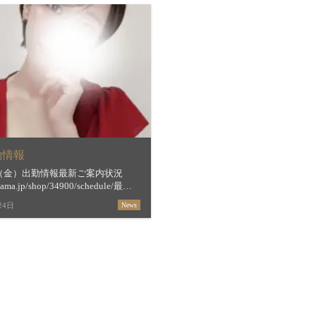
勤情報
日（金）出勤情報最新ご案内状況
stama.jp/shop/34900/schedule/最短
間＆お店からの新着メッセージ
24日
News
estama.jp/shop/34900/※ル […]