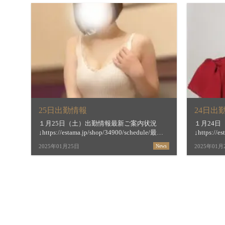
25日出勤情報
24日出
１月25日（土）出勤情報最新ご案内状況
１月24
↓https://estama.jp/shop/34900/schedule/最短
↓https://e
ご案内時間＆お店からの新着メッセージ
ご案内時
2025年01月25日
News
2025年01月
↓https://estama.jp/shop/34900/11 […]
↓https://