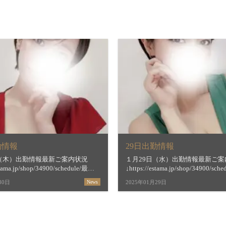
勤情報
29日出勤情報
日（木）出勤情報最新ご案内状況
１月29日（水）出勤情報最新ご案
stama.jp/shop/34900/schedule/最短
↓https://estama.jp/shop/34900/sc
間＆お店からの新着メッセージ
ご案内時間＆お店からの新着メッ
30日
News
2025年01月29日
stama.jp/shop/34900/&n […]
↓https://estama.jp/shop/34900/&n 