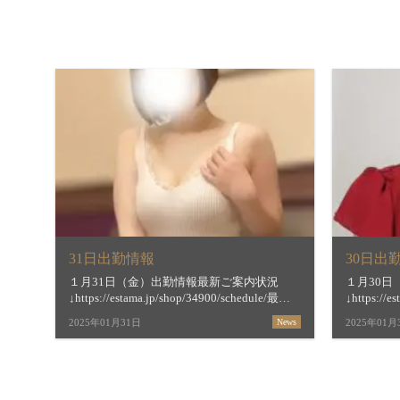
31日出勤情報
30日出
１月31日（金）出勤情報最新ご案内状況
１月30
↓https://estama.jp/shop/34900/schedule/最短
↓https://e
ご案内時間＆お店からの新着メッセージ
ご案内時
2025年01月31日
News
2025年01月
↓https://estama.jp/shop/34900/11 […]
↓https://e