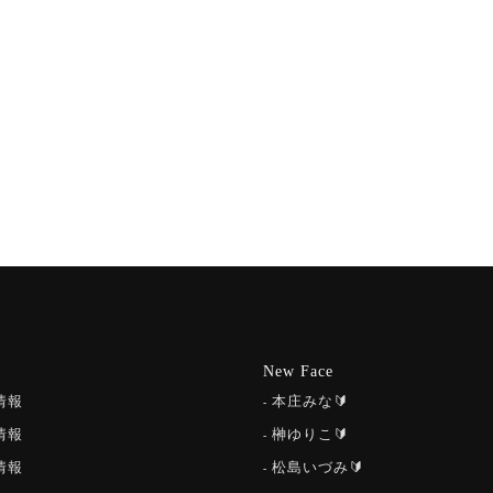
New Face
情報
本庄みな🔰
情報
榊ゆりこ🔰
情報
松島いづみ🔰