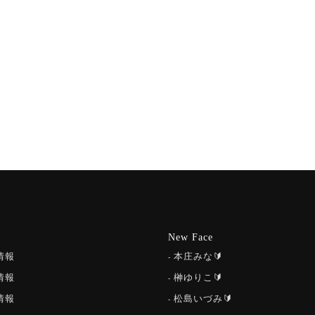
New Face
情報
本庄みな🔰
情報
榊ゆりこ🔰
情報
松島いづみ🔰