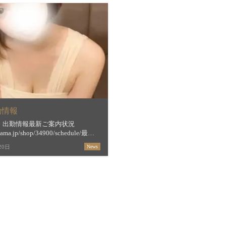
勤情報
火）出勤情報最新ご案内状況
stama.jp/shop/34900/schedule/最短
間＆お店からの新着メッセージ
20日
News
estama.jp/shop/34900/【すすき […]