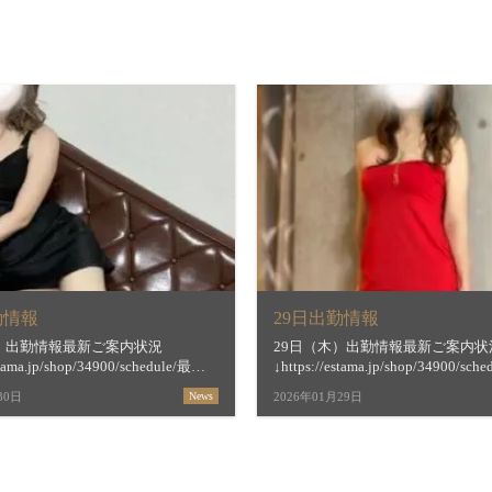
勤情報
29日出勤情報
金）出勤情報最新ご案内状況
29日（木）出勤情報最新ご案内状
stama.jp/shop/34900/schedule/最短
↓https://estama.jp/shop/34900/sc
間＆お店からの新着メッセージ
ご案内時間＆お店からの新着メッ
30日
News
2026年01月29日
estama.jp/shop/34900/【すすき […]
↓https://estama.jp/shop/34900/