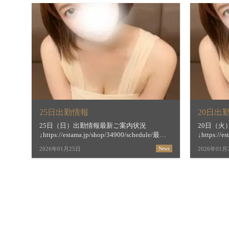
25日出勤情報
20日出
25日（日）出勤情報最新ご案内状況
20日（
↓https://estama.jp/shop/34900/schedule/最短
↓https://e
ご案内時間＆お店からの新着メッセージ
ご案内時
2026年01月25日
News
2026年01月
↓https://estama.jp/shop/34900/【すすき […]
↓https://