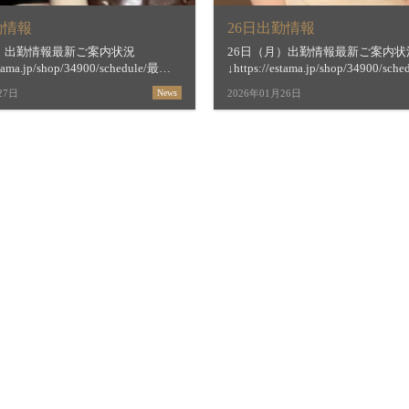
勤情報
26日出勤情報
火）出勤情報最新ご案内状況
26日（月）出勤情報最新ご案内状
stama.jp/shop/34900/schedule/最短
↓https://estama.jp/shop/34900/sc
間＆お店からの新着メッセージ
ご案内時間＆お店からの新着メッ
27日
News
2026年01月26日
estama.jp/shop/34900/【すすき […]
↓https://estama.jp/shop/34900/