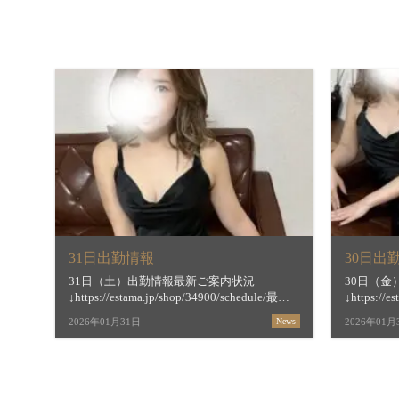
31日出勤情報
30日出
31日（土）出勤情報最新ご案内状況
30日（
↓https://estama.jp/shop/34900/schedule/最短
↓https://e
ご案内時間＆お店からの新着メッセージ
ご案内時
2026年01月31日
News
2026年01月
↓https://estama.jp/shop/34900/【すすき […]
↓https://