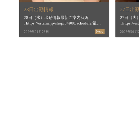
28日出勤情報
27日出
28日（水）出勤情報最新ご案内状況
27日（
↓https://estama.jp/shop/34900/schedule/最短
↓https://e
ご案内時間＆お店からの新着メッセージ
ご案内時
2026年01月28日
News
2026年01月
↓https://estama.jp/shop/34900/【すすき […]
↓https://