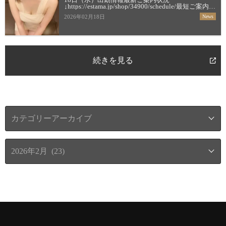
↓https://estama.jp/shop/34900/schedule/最短ご案内時
間＆お店からの新着メッセージ
2026年02月18日
News
↓https://estama.jp/shop/34900/【すすき […]
続きを見る