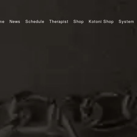
me
News
Schedule
Therapist
Shop
Kotoni Shop
System