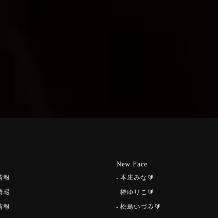
New Face
情報
本庄みな🔰
情報
榊ゆりこ🔰
情報
松島いづみ🔰