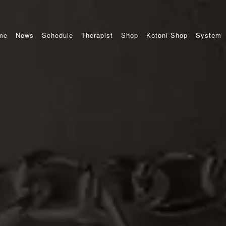
me
News
Schedule
Therapist
Shop
Kotoni Shop
System