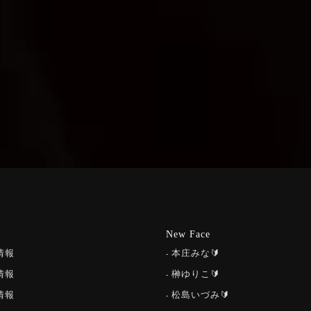
New Face
情報
本庄みな🔰
情報
榊ゆりこ🔰
情報
松島いづみ🔰