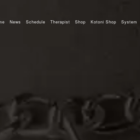
me
News
Schedule
Therapist
Shop
Kotoni Shop
System