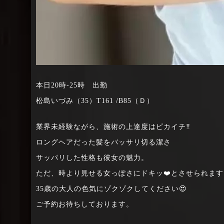
本日20時-25時 出勤
松島いづみ（35）T161 /B85（Ｄ）
業界未経験ながら、施術の上達度はピカイチ‼️
ロングヘアだった髪をバッサリ切る潔さ
サッパリした性格も彼女の魅力。
ただ、時より見せる女っぽさにドキッ❤️とさせられます
35歳の大人の色気にゾクゾクしてください😍
ご予約お待ちしております。