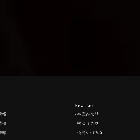
New Face
情報
本庄みな🔰
情報
榊ゆりこ🔰
情報
松島いづみ🔰