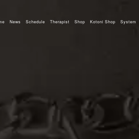
me
News
Schedule
Therapist
Shop
Kotoni Shop
System