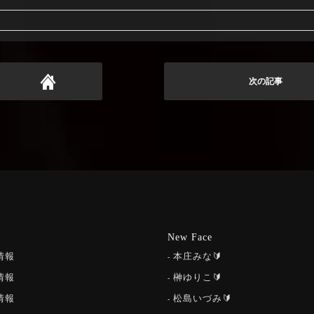
次の記事
New Face
情報
本庄みな🔰
情報
榊ゆりこ🔰
情報
松島いづみ🔰