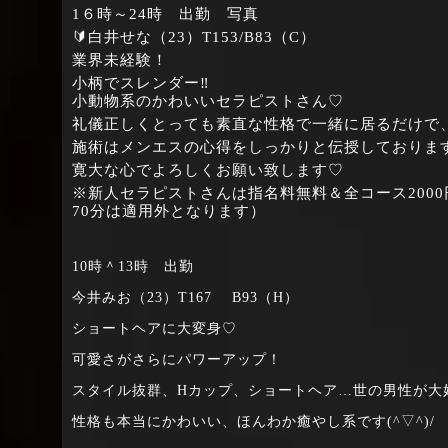
1６時～24時 出勤 写真
🔰白井せな（23）T153/B83（C）
業界未経験！
小柄でスレンダー‼
小動物系のかわいいセラピストさん♡
礼儀正しくとっても素直な性格で一緒に居るだけで
施術はメンエスの心得をしっかりと伝授しておりま
寛大な心でよろしくお願い致します♡
※新人セラピストさんは指名料無料＆全コース2000
70分は適用外となります）
10時＾13時 出勤
今井みお（23）T167 B93（H）
ショートヘアに大変身♡
可愛さがさらにパワーアップ！
スタイル抜群、Hカップ、ショートヘア…世の男性が大
性格も本当にかわいい、ほんわか癒やし系です(^▽^)/