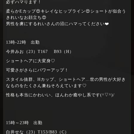
必ずハマります！
柔らかEカップ😍キレイなヒップライン😍ショートが似合う
きれいなお顔立ち😍
男性を虜にするれいさんの沼にハマってください❤️
13時‐22時 出勤
今井みお（23）T167 B93（H）
ショートヘアに大変身♡
可愛さがさらにパワーアップ！
スタイル抜群、Hカップ、ショートヘア…世の男性が大好き
なものをたくさん兼ねそろえています♡
性格も本当にかわいい、ほんわか癒やし系です(^▽^)/
15時～23時 出勤
白井せな（23）T153/B83（C）