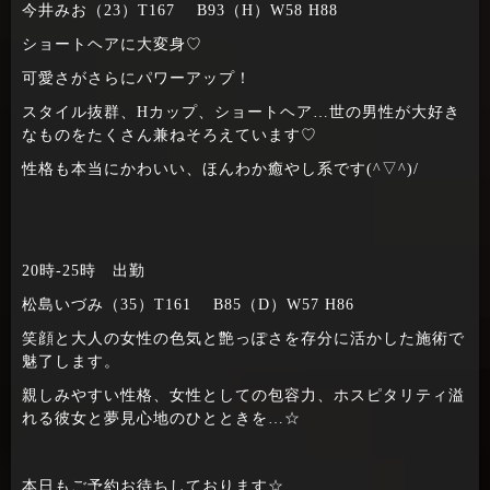
今井みお（23）T167 B93（H）W58 H88
ショートヘアに大変身♡
可愛さがさらにパワーアップ！
スタイル抜群、Hカップ、ショートヘア…世の男性が大好き
なものをたくさん兼ねそろえています♡
性格も本当にかわいい、ほんわか癒やし系です(^▽^)/
20時-25時 出勤
松島いづみ（35）T161 B85（D）W57 H86
笑顔と大人の女性の色気と艶っぽさを存分に活かした施術で
魅了します。
親しみやすい性格、女性としての包容力、ホスピタリティ溢
れる彼女と夢見心地のひとときを…☆
本日もご予約お待ちしております☆