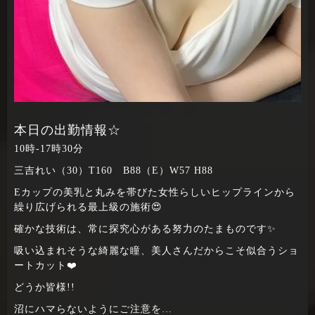
本日の出勤情報☆
10時‐17時30分
三吉れい（30）T160 B88（E）W57 H88
Eカップの美乳と丸みを帯びた女性らしいヒップラインから
繰り広げられる最上級の施術😍
確かな技術は、常に探究心がある努力のたまものです✨
吸い込まれそうな綺麗な瞳、美人さんだからこそ似合うショ
ートカット❤️
どうか皆様!!
沼にハマらないようにご注意を…