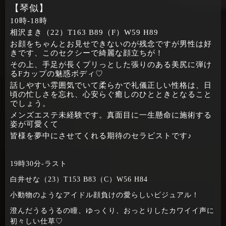
【琴似】
10時‐18時
相沢まき（22）T163 B89（F）W59 H89
お顔をちゃんとお見せできないのが残念ですが男性は好
きです、このセクシーで綺麗な顔立ちが！
その上、手足が長くプリっとした張りのある美尻に弾け
るFカップの魅惑ボディ♡
話しやすい雰囲気でいて柔らかで礼儀正しい性格は、日
頃の忙しさを忘れ、心安らぐ癒しのひとときとなること
でしょう。
メンズエステ未経験です。真面目に一生懸命に施術する
姿が可愛くて
皆様を夢中にさせてくれる期待のセラピストです♪
19時30分‐ラスト
白井せな（23）T153 B83（C）W56 H84
小動物のようなアイドル顔負けの愛らしいビジュアル！
澄んだうるうるの瞳、ゆっくり、おっとりしたカワイイ声に
初々しい仕草♡