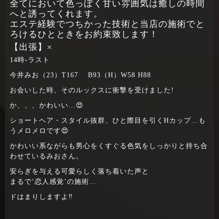
全てにおいて色っぽく甘い雰囲気は癒しの時間
へと誘ってくれます。
エステ経験でつちかった技術と当店の施術でと
ろけるひとときをお約束致します！
【出張】×
14時‐ラスト
今井みお（23）T167 B93（H）W58 H88
お会いした時、そのルックスに衝撃を受けました!
か、、、かわいい…😍
ショートヘア・スタイル抜群、ひと際目を引くHカップ…も
うメロメロです😍
かわいい系ながらも男心をくすぐる色気をしっかりと持ち合
わせているみおさん。
安らぎを与える可愛らしく落ち着いた声と
まるで‘恋人感覚’の施術…
ドはまりしますよ‼