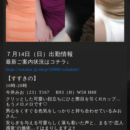
７月14日（日）出勤情報
最新ご案内状況はコチラ↓
https://estama.jp/shop/34900/schedule/
【すすきの】
10時‐20時
今井みお（23）T167 B93（H）W58 H88
クリッとした可愛い顔立ちにひと際目を引くHカップ…
もうメロメロです♡
男心をくすぐる色気をしっかりと持ち合わせているみお
さん。
安らぎを与える可愛らしく落ち着いた声と、まるで‘恋人
感覚’の施術…ドはまりしますよ‼