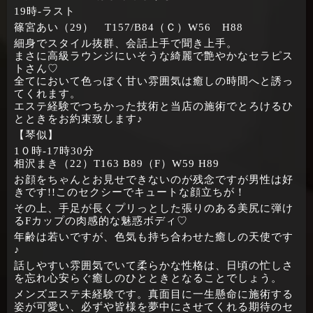
19時‐ラスト
篠宮あい（29） T157/B84（Ｃ）W56 H88
細身でスタイル抜群、会話上手で聞き上手。
まさに高級ラウンジにいそうな綺麗で艶やかなセラピス
トさん♡
全てにおいて色っぽく甘い雰囲気は癒しの時間へと誘っ
てくれます。
エステ経験でつちかった技術と当店の施術でとろけるひ
とときをお約束致します♪
【琴似】
1０時‐17時30分
相沢まき（22）T163 B89（F）W59 H89
お顔をちゃんとお見せできないのが残念ですが男性は好
きです!!このセクシーでキュートな顔立ちが！
その上、手足が長くプリっとした張りのある美尻に弾け
るFカップの肉感的な魅惑ボディ♡
年齢は若いですが、色気も持ち合わせた癒しの天使です
♪
話しやすい雰囲気でいて柔らかな性格は、日頃の忙しさ
を忘れ心安らぐ癒しのひとときとなることでしょう。
メンズエステ未経験です。真面目に一生懸命に施術する
姿が可愛い、必ずや皆様を夢中にさせてくれる期待のセ