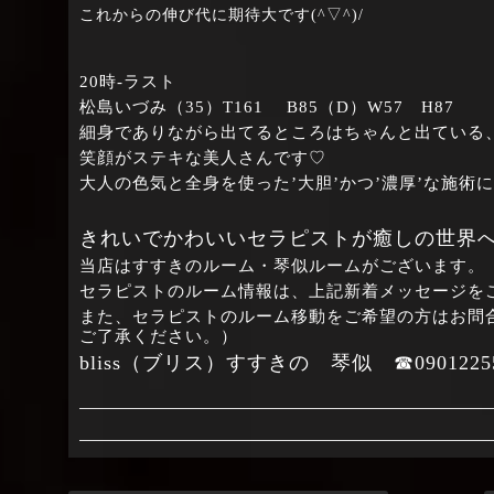
これからの伸び代に期待大です(^▽^)/
20時‐ラスト
松島いづみ（35）T161 B85（D）W57 H87
細身でありながら出てるところはちゃんと出ている、ま
笑顔がステキな美人さんです♡
大人の色気と全身を使った’大胆’かつ’濃厚’な施術
きれいでかわいいセラピストが癒しの世界
当店はすすきのルーム・琴似ルームがございます。
セラピストのルーム情報は、上記新着メッセージを
また、セラピストのルーム移動をご希望の方はお問
ご了承ください。）
bliss（ブリス）すすきの 琴似 ☎09012255