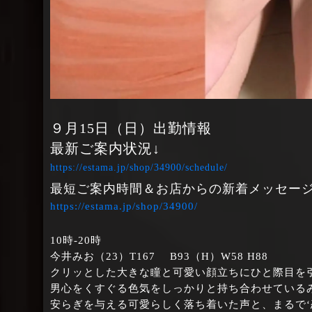
９月15日（日）出勤情報
最新ご案内状況↓
https://estama.jp/shop/34900/schedule/
最短ご案内時間＆お店からの新着メッセージ
https://estama.jp/shop/34900/
10時‐20時
今井みお（23）T167 B93（H）W58 H88
クリッとした大きな瞳と可愛い顔立ちにひと際目を
男心をくすぐる色気をしっかりと持ち合わせている
安らぎを与える可愛らしく落ち着いた声と、まるで‘