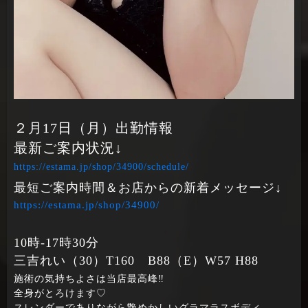
２月17日（月）出勤情報
最新ご案内状況↓
https://estama.jp/shop/34900/schedule/
最短ご案内時間＆お店からの新着メッセージ↓
https://estama.jp/shop/34900/
10時‐17時30分
三吉れい（30）T160 B88（E）W57 H88
施術の気持ちよさは当店最高峰‼
全身がとろけます♡
スレンダーでありながら艶めかしいグラマラスボディ、