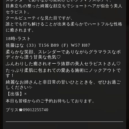
目鼻立ちの整った綺麗な顔立ちでショートヘアが似合う美人
セラピスト。
クールビューティな見た目ですが、
誰とでも打ち解けることが出来る柔らかでハートフルな性格
に癒されます。
18時‐ラスト
佐藤はな（33）T156 B89（F）W57 H87
柔らかな笑顔、スレンダーでありながらグラマラスなボ
ディから漂う甘美な色気♡
ふんわりした癒されオーラ抜群の美人セラピストさん♡
たっぷり柔肌に包まれての愛ある施術にノックアウトで
す！
綺麗なお姉さんと非日常の甘いひとときを、ぜひお過ご
しください✨
【出張】×
本日も皆様からのご予約お待ちしております。
ブリス☎09012255740