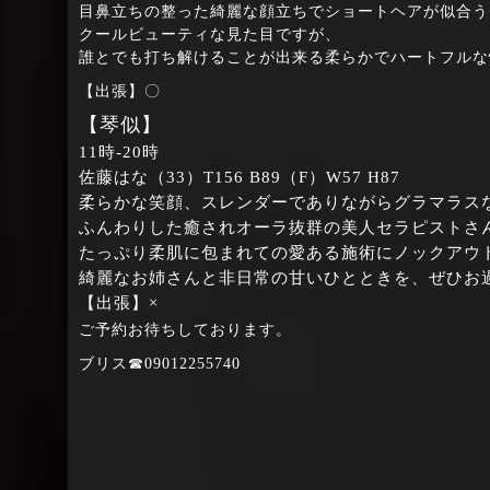
目鼻立ちの整った綺麗な顔立ちでショートヘアが似合う
クールビューティな見た目ですが、
誰とでも打ち解けることが出来る柔らかでハートフルな
【出張】〇
【琴似】
11時‐20時
佐藤はな（33）T156 B89（F）W57 H87
柔らかな笑顔、スレンダーでありながらグラマラス
ふんわりした癒されオーラ抜群の美人セラピストさ
たっぷり柔肌に包まれての愛ある施術にノックアウ
綺麗なお姉さんと非日常の甘いひとときを、ぜひお
【出張】×
ご予約お待ちしております。
ブリス☎09012255740