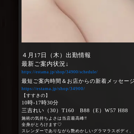
４月17日（木）出勤情報
最新ご案内状況↓
https://estama.jp/shop/34900/schedule/
最短ご案内時間＆お店からの新着メッセージ
https://estama.jp/shop/34900/
【すすきの】
10時‐17時30分
三吉れい（30）T160 B88（E）W57 H88
施術の気持ちよさは当店最高峰‼
全身がとろけます♡
スレンダーでありながら艶めかしいグラマラスボディ、