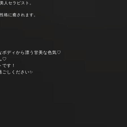
美人セラピスト。
性格に癒されます。
なボディから漂う甘美な色気♡
ん♡
トです！
過ごしください✨