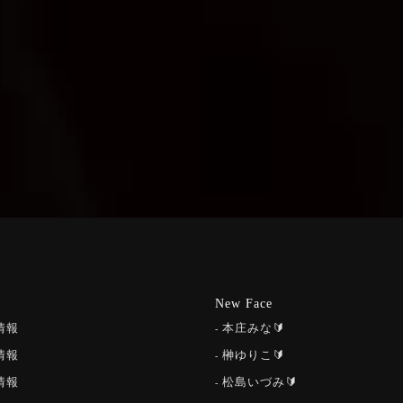
New Face
情報
本庄みな🔰
情報
榊ゆりこ🔰
情報
松島いづみ🔰