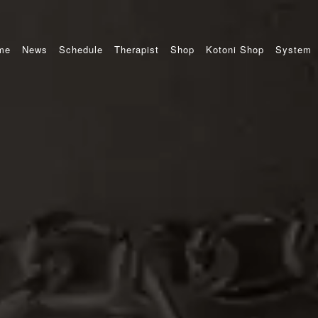
me
News
Schedule
Therapist
Shop
Kotoni Shop
System