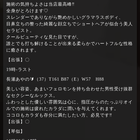
施術の気持ちよさは当店最高峰‼
全身がとろけます♡
スレンダーでありながら艶めかしいグラマラスボディ、
目鼻立ちの整った綺麗な顔立ちでショートヘアが似合う美人
セラピスト。
クールビューティな見た目ですが、
誰とでも打ち解けることが出来る柔らかでハートフルな性格
に癒されます。
【出張】〇
19時‐ラスト
長瀬あやの🔰（37）T161 B87（E）W57 H88
美しい容姿、あまいフェロモンを持ち合わせた男性受け抜群
なセクシーなルックス。
ふわっとした優しい雰囲気は心に、指圧からのたっぷりオイ
ルでの施術は疲れたカラダに潤いを与えてくれます。
ココロもカラダも存分に満たしたい方、必見です‼
【出張】〇
【琴似】