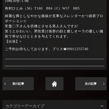
10時30分‐17時
有村ひとみ（36）T160 B84（C）W57 H85
綺麗な脚としなやかな曲線が見事なスレンダーかつ抜群プロ
ポーション☆
常盤〇子さんを彷彿とさせる美人さんですが
笑うとかわいい、男性受け抜群の顔と癒しオーラの優しい施
術で幸せなひとときを与えてくれます。
【出張】×
ご予約お待ちしております。ブリス☎09012255740
前の記事
次の記事