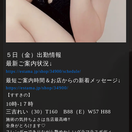
５日（金）出勤情報
最新ご案内状況↓
https://estama.jp/shop/34900/schedule/
最短ご案内時間＆お店からの新着メッセージ↓
https://estama.jp/shop/34900/
【すすきの】
10時‐1７時
三吉れい（30）T160 B88（E）W57 H88
施術の気持ちよさは当店最高峰‼
全身がとろけます♡
スレンダーでありながら艶めかしいグラマラスボディ、