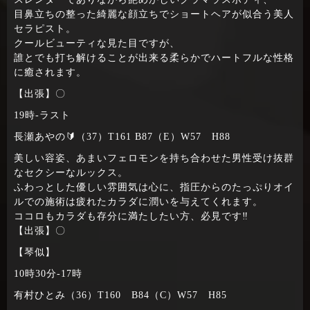
目鼻立ちの整った綺麗な顔立ちでショートヘアが似合う美人
セラピスト。
クールビューティな見た目ですが、
誰とでも打ち解けることが出来る柔らかでハートフルな性格
に癒されます。
【出張】〇
19時‐ラスト
長瀬あやの🔰（37）T161 B87（E）W57 H88
美しい容姿、あまいフェロモンを持ち合わせた男性受け抜群
なセクシーなルックス。
ふわっとした優しい雰囲気は心に、指圧からのたっぷりオイ
ルでの施術は疲れたカラダに潤いを与えてくれます。
ココロもカラダも存分に満たしたい方、必見です‼
【出張】〇
【琴似】
10時30分‐17時
有村ひとみ（36）T160 B84（C）W57 H85